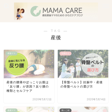
― TAG ―
産後
産後ママ
妊婦さん
産後の腰痛やぽっこりお腹は
【骨盤ベルト】妊娠中・産後
「反り腰」が原因？反り腰の
の骨盤ベルトの選び方
種類とセルフケア
2020年5月12日
2020年3月14日
産後ママ
抱っこ紐