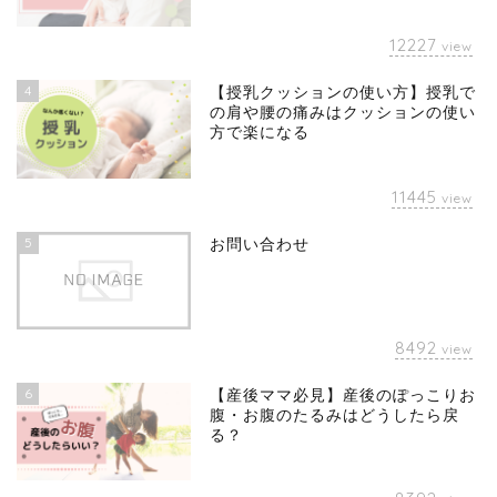
12227
view
4
【授乳クッションの使い方】授乳で
の肩や腰の痛みはクッションの使い
方で楽になる
11445
view
5
お問い合わせ
8492
view
6
【産後ママ必見】産後のぽっこりお
腹・お腹のたるみはどうしたら戻
る？