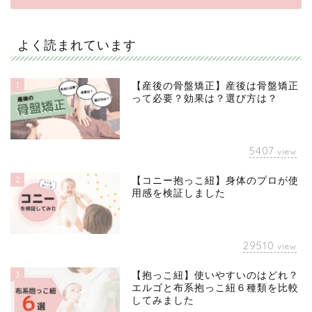
よく読まれています
1
【産後の骨盤矯正】産後は骨盤矯正
って必要？効果は？選び方は？
5407
view
2
【コニー抱っこ紐】身体のプロが使
用感を検証しました
29510
view
3
【抱っこ紐】使いやすいのはどれ？
エルゴと布系抱っこ紐６種類を比較
してみました