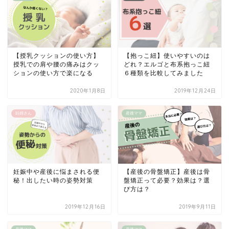
【授乳クッションの使い方】
【抱っこ紐】使いやすいのは
授乳での肩や腰の痛みはクッ
どれ？エルゴと布系抱っこ紐
ションの使い方で楽になる
６種類を比較してみました
2020年1月8日
2019年12月24日
妊婦さん
産後ママ
妊娠中や産後に悩まされる便
【産後の骨盤矯正】産後は骨
秘！出したい時の姿勢対策
盤矯正って必要？効果は？選
び方は？
2019年12月16日
2019年9月11日