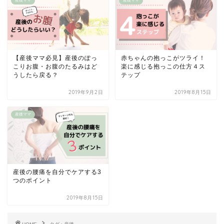
産後ママ
産後ママ
【産後ママ必見】産後のぽっ
赤ちゃんの抱っこがツライ！
こりお腹・お腹のたるみはど
楽に感じる抱っこの仕方４ス
うしたら戻る？
テップ
2019年9月2日
2019年8月15日
産後ママ
産後の腰痛を自分でケアする3
つのポイント
2019年8月15日